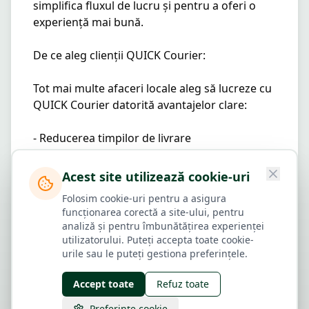
simplifica fluxul de lucru și pentru a oferi o 
experiență mai bună.

De ce aleg clienții QUICK Courier:

Tot mai multe afaceri locale aleg să lucreze cu 
QUICK Courier datorită avantajelor clare:

- Reducerea timpilor de livrare

- Creșterea satisfacției clienților finali

- Proces ușor și digitalizat

Acest site utilizează cookie-uri
- Costuri eficiente pentru livrări în oraș

Folosim cookie-uri pentru a asigura
- Servicii adaptabile în funcție de volum

funcționarea corectă a site-ului, pentru
analiză și pentru îmbunătățirea experienței
Pentru clienți individuali, compania oferă o 
utilizatorului. Puteți accepta toate cookie-
soluție rapidă și comodă pentru trimiterea 
urile sau le puteți gestiona preferințele.
pachetelor în oraș, fără cozi, fără drumuri 
Accept toate
Refuz toate
inutile și fără incertitudini.
Preferințe cookie